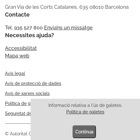
Gran Via de les Corts Catalanes, 635 08010 Barcelona
Contacte
Tel. 935 527 800
Envia’ns un missatge
Necessites ajuda?
Accessibilitat
Mapa web
Avís legal
Avís de protecció de dades
Avís de xarxes socials
Política de galetes
Informació relativa a l'ús de galetes.
Política de galetes
Seguretat de la informació
Continua
© Autoritat Catalana de Protecció de Dades