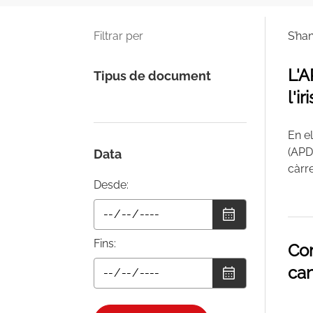
Filtrar per
S’ha
L'A
Tipus de document
l'iri
En e
(APD
Data
càrre
Desde:
Fins:
Com
can