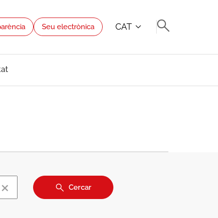
CAT
parència
Seu electrònica
tat
×
Cercar