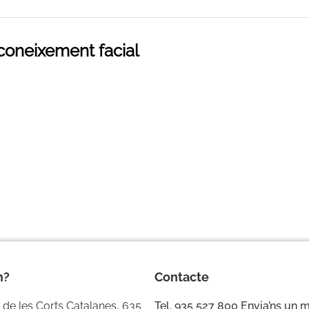
oneixement facial
m?
Contacte
 de les Corts Catalanes, 635
Tel. 935 527 800
Envia’ns un 