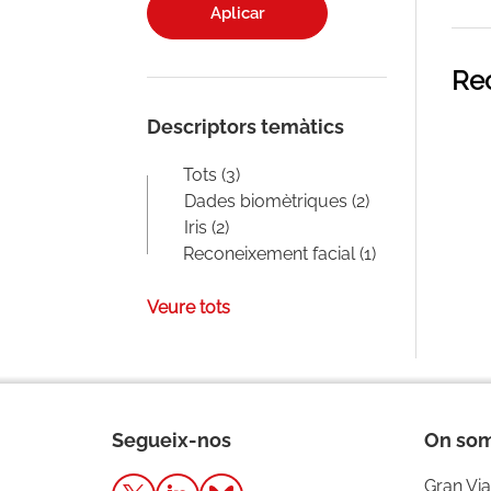
Aplicar
Rec
Descriptors temàtics
Tots (3)
Dades biomètriques (2)
Iris (2)
Reconeixement facial (1)
Veure tots
Segueix-nos
On so
Gran Via