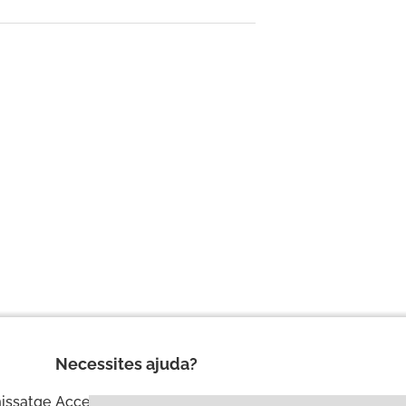
Necessites ajuda?
missatge
Accessibilitat