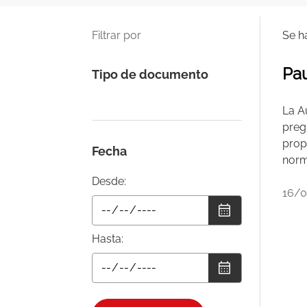
Filtrar por
Se h
Pau
Tipo de documento
La A
preg
prop
Fecha
norm
Desde:
16/
Hasta: