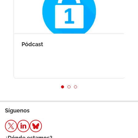
Pódcast
J
Síguenos
¿Dónde estamos?