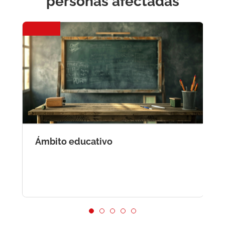
personas afectadas
Ámbito educativo
R