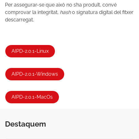
Per assegurar-se que això no s’ha produït, convé
comprovar la integritat,
hash
o signatura digital del fitxer
descarregat.
AIPD-2.0.1-Linux
AIPD-2.0.1-Windows
AIPD-2.0.1-MacOs
Destaquem