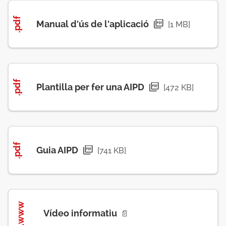
.pdf
Manual d'ús de l'aplicació
[1 MB]
.pdf
Plantilla per fer una AIPD
[472 KB]
.pdf
Guia AIPD
[741 KB]
.www
Vídeo informatiu
📄