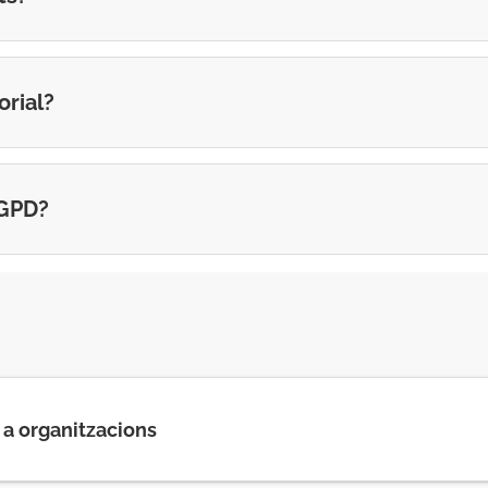
orial?
RGPD?
 a organitzacions