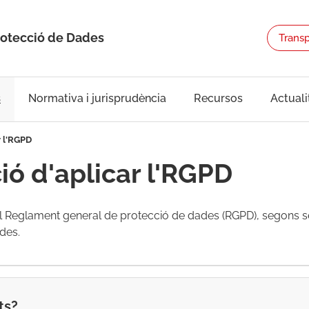
rotecció de Dades
Trans
s
Normativa i jurisprudència
Recursos
Actuali
r l'RGPD
ió d'aplicar l'RGPD
l Reglament general de protecció de dades (RGPD), segons s
ades.
ts?