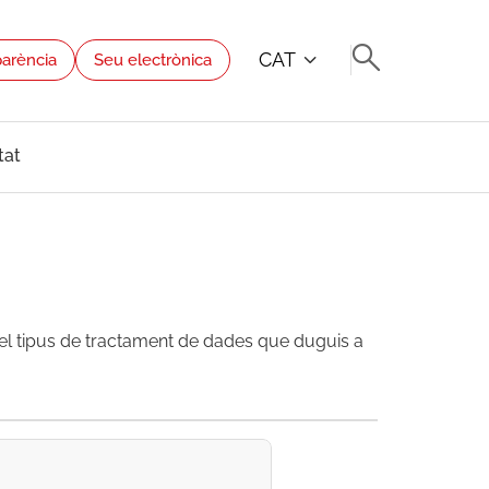
CAT
parència
Seu electrònica
tat
el tipus de tractament de dades que duguis a