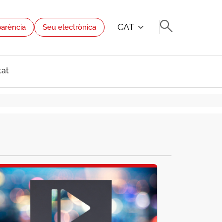
CAT
parència
Seu electrònica
tat