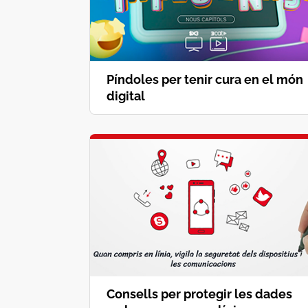
Píndoles per tenir cura en el món
digital
Consells per protegir les dades