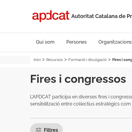
Autoritat Catalana de P
Qui som
Persones
Organitzacions
Inici
Recursos
Formació i divulgació
Fires i con
Fires i congressos
L’APDCAT participa en diverses fires i congresso
sensibilització entre col·lectius estratègics co
Filtres