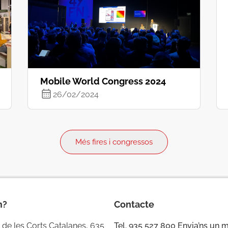
Mobile World Congress 2024
26/02/2024
Més fires i congressos
m?
Contacte
 de les Corts Catalanes, 635
Tel. 935 527 800
Envia’ns un 