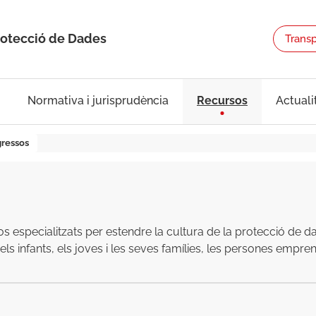
rotecció de Dades
Trans
Normativa i jurisprudència
Recursos
Actuali
gressos
s especialitzats per estendre la cultura de la protecció de da
m els infants, els joves i les seves famílies, les persones emp