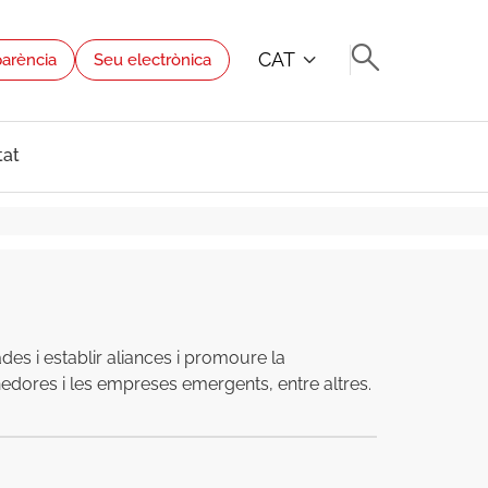
CAT
parència
Seu electrònica
tat
des i establir aliances i promoure la
renedores i les empreses emergents, entre altres.