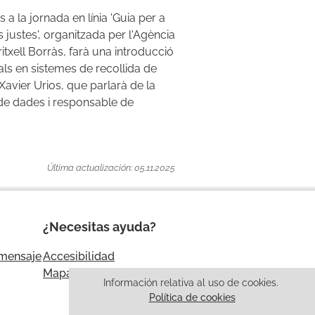
 a la jornada en línia 'Guia per a
 justes', organitzada per l'Agència
txell Borràs, farà una introducció
als en sistemes de recollida de
 Xavier Urios, que parlarà de la
 de dades i responsable de
Última actualización: 05.11.2025
¿Necesitas ayuda?
 mensaje
Accesibilidad
Mapa web
Información relativa al uso de cookies.
Política de cookies