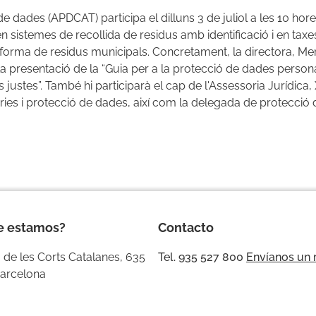
e dades (APDCAT) participa el dilluns 3 de juliol a les 10 hores
 sistemes de recollida de residus amb identificació i en taxes
forma de residus municipals. Concretament, la directora, Meri
la presentació de la “Guia per a la protecció de dades person
s justes”. També hi participarà el cap de l'Assessoria Jurídica,
àries i protecció de dades, així com la delegada de protecció
.
e estamos?
Contacto
 de les Corts Catalanes, 635
Tel. 935 527 800
Envíanos un
arcelona