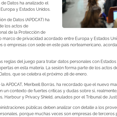
 de Datos ha analizado el
 Europa y Estados Unidos.
ción de Datos (APDCAT) ha
de los actos de
nal de la Protección de
vo marco de privacidad acordado entre Europa y Estados Unid
es o empresas con sede en este país norteamericano, acorda
as reglas del juego para tratar datos personales con Estados
xpertas en esta materia. La sesión forma parte de los actos
 Datos, que se celebra el próximo 28 de enero.
de la APDCAT, Meritxell Borràs, ha recordado que el nuevo m
 un contexto de fuertes críticas y dudas sobre si, realment
s, Harbour y Privacy Shield, anulados por el Tribunal de Just
ministraciones públicas deben analizar con detalle a los prove
personales, porque muchas veces son empresas de terceros 