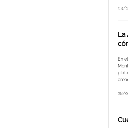
03/
La 
cóm
En e
Meri
plat
crea
28/0
Cue