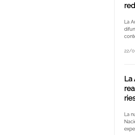
red
La A
difu
cont
22/0
La 
rea
rie
La n
Naci
expe