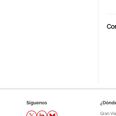
Co
Síguenos
¿Dónd
Gran Via