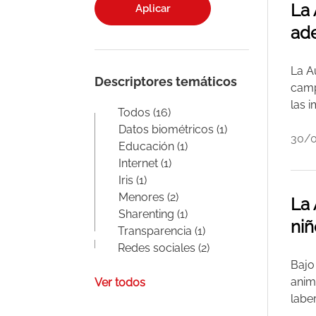
La 
Aplicar
ade
La A
Descriptores temáticos
camp
las 
Todos (16)
Datos biométricos (1)
30/
Educación (1)
Internet (1)
Iris (1)
Menores (2)
La 
Sharenting (1)
niñ
Transparencia (1)
Redes sociales (2)
Bajo
anima
Ver todos
labe