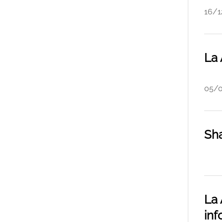
16/1
La 
05/
Sha
La 
inf