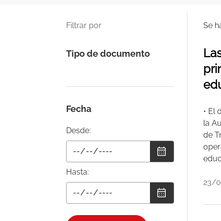
Filtrar por
Se h
Las
Tipo de documento
pri
edu
Fecha
• El
la A
Desde:
de T
oper
educ
Hasta:
23/