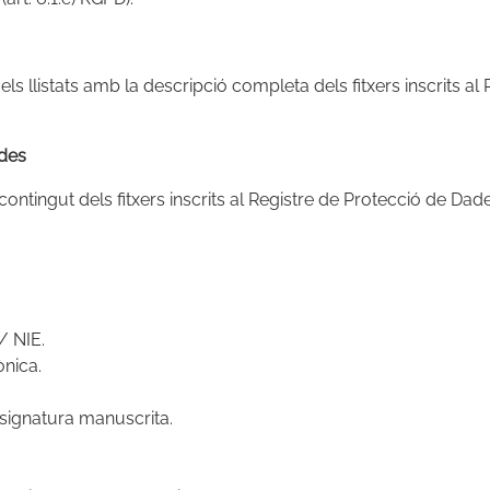
ts els llistats amb la descripció completa dels fitxers inscrits 
ades
 contingut dels fitxers inscrits al Registre de Protecció de Da
/ NIE.
ònica.
i signatura manuscrita.