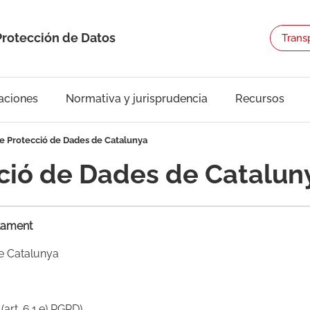
Protección de Datos
Trans
aciones
Normativa y jurisprudencia
Recursos
de Protecció de Dades de Catalunya
cció de Dades de Catalun
ctament
e Catalunya
(art. 6.1.e) RGPD).