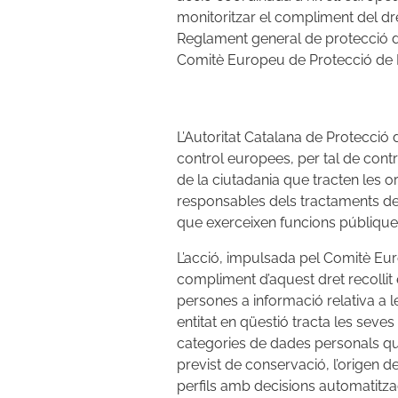
monitoritzar el compliment del dret
Reglament general de protecció 
Comitè Europeu de Protecció de 
L’Autoritat Catalana de Protecció
control europees, per tal de contri
de la ciutadania que tracten les o
responsables dels tractaments de 
que exerceixen funcions públique
L’acció, impulsada pel Comitè Eur
compliment d’aquest dret recolli
persones a informació relativa a 
entitat en qüestió tracta les seves 
categories de dades personals que
previst de conservació, l’origen d
perfils amb decisions automatitzade