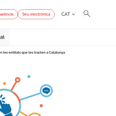
CAT
parència
Seu electrònica
tat
n les entitats que les tracten a Catalunya