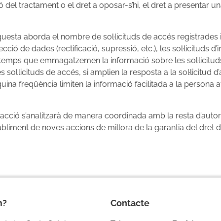
ó del tractament o el dret a oposar-s’hi, el dret a presentar u
enquesta aborda el nombre de sol·licituds de accés registrade
ció de dades (rectificació, supressió, etc.), les sol·licituds d
 temps que emmagatzemen la informació sobre les sol·licituds
 sol·licituds de accés, si amplien la resposta a la sol·licitud 
uina freqüència limiten la informació facilitada a la persona 
 acció s’analitzarà de manera coordinada amb la resta d’auto
stabliment de noves accions de millora de la garantia del dret d
m?
Contacte