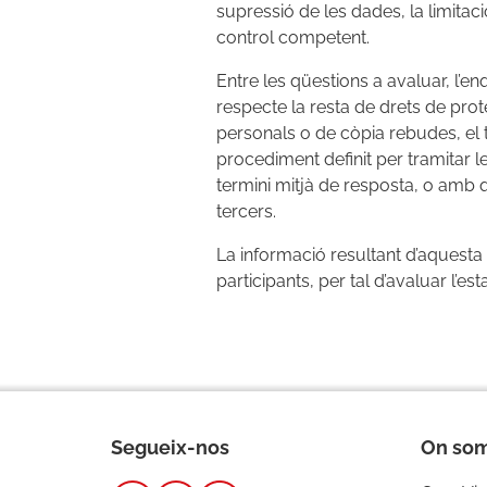
supressió de les dades, la limitaci
control competent.
Entre les qüestions a avaluar, l’
respecte la resta de drets de protec
personals o de còpia rebudes, el
procediment definit per tramitar les
termini mitjà de resposta, o amb q
tercers.
La informació resultant d’aquesta
participants, per tal d’avaluar l’e
Segueix-nos
On so