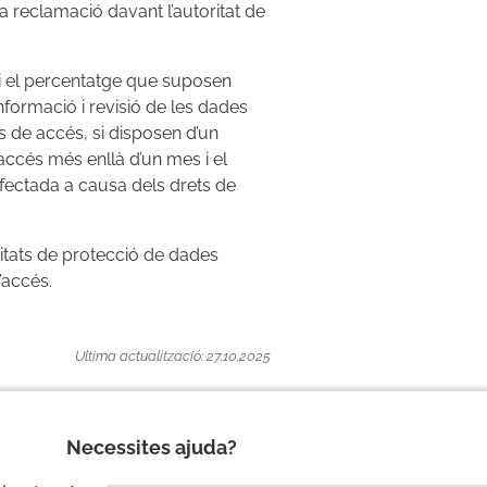
na reclamació davant l’autoritat de
s i el percentatge que suposen
’informació i revisió de les dades
 de accés, si disposen d’un
d’accés més enllà d’un mes i el
afectada a causa dels drets de
ritats de protecció de dades
’accés.
Ultima actualització: 27.10.2025
Necessites ajuda?