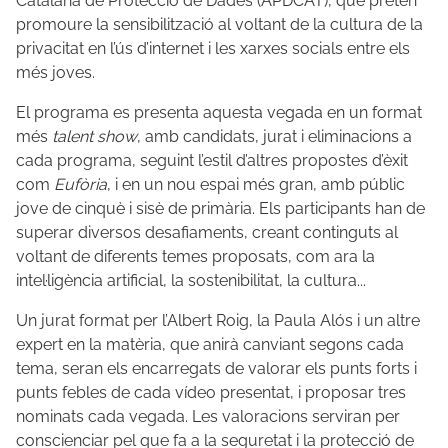
Catalana de Protecció de Dades (APDCAT), que pretén
promoure la sensibilització al voltant de la cultura de la
privacitat en l’ús d’internet i les xarxes socials entre els
més joves.
El programa es presenta aquesta vegada en un format
més
talent show
, amb candidats, jurat i eliminacions a
cada programa, seguint l’estil d’altres propostes d’èxit
com
Eufòria
, i en un nou espai més gran, amb públic
jove de cinquè i sisè de primària. Els participants han de
superar diversos desafiaments, creant continguts al
voltant de diferents temes proposats, com ara la
intel·ligència artificial, la sostenibilitat, la cultura...
Un jurat format per l’Albert Roig, la Paula Alós i un altre
expert en la matèria, que anirà canviant segons cada
tema, seran els encarregats de valorar els punts forts i
punts febles de cada vídeo presentat, i proposar tres
nominats cada vegada. Les valoracions serviran per
conscienciar pel que fa a la seguretat i la protecció de