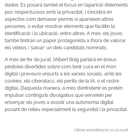
dades. Es posarà també el focus en l’aparició d’elements
poc respectuosos amb la privacitat, i s’incidirà en
aspectes com demanar permís si apareixen altres
persones, o evitar mostrar elements que facilitin la
identificació i la ubicació, entre altres. A més, els joves
també tindran un paper protagonista a l’hora de valorar
els vídeos i ‘salvar’ un dels candidats nominats.
A més de fer de jurat, l’Albert Roig parlarà en breus
píndoles divertides sobre com tenir cura en el món
digital i preveure ensurts a les xarxes socials, amb les
cookies, els ciberatacs, els perills de la IA, o el rastre
digital...D’aquesta manera, a més d’entretenir es pretén
impulsar continguts divulgatius que serveixin per
ensenyar els joves a assolir una autonomia digital
posant de relleu especialment la seguretat i la privacitat.
Ultima actualització: 10.02.2026