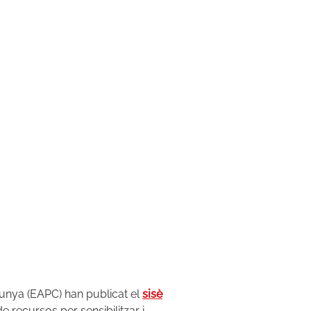
lunya (EAPC) han publicat el
sisè
e recursos per sensibilitzar i