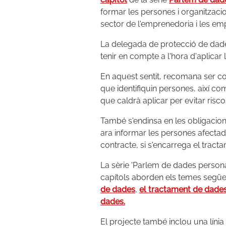
formar les persones i organitzaci
sector de l'emprenedoria i les e
La delegada de protecció de dades
tenir en compte a l'hora d'aplicar 
En aquest sentit, recomana ser co
que identifiquin persones, així c
que caldrà aplicar per evitar riscos
També s'endinsa en les obligacion
ara informar les persones afectad
contracte, si s'encarrega el tracta
La sèrie 'Parlem de dades persona
capítols aborden els temes següe
de dades
,
el tractament de dade
dades.
El projecte també inclou una líni