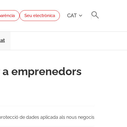
CAT
parència
Seu electrònica
tat
r a emprenedors
 protecció de dades aplicada als nous negocis