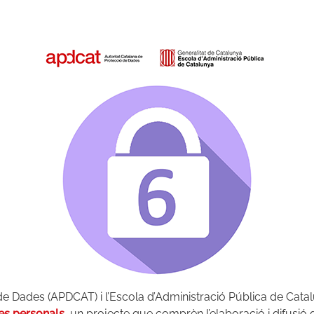
 de Dades (APDCAT) i l’Escola d’Administració Pública de Cata
es personals
, un projecte que comprèn l’elaboració i difusió d