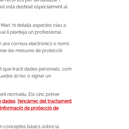
st està destinat especialment al
arí, hi detalla aspectes clau a
ue li planteja un professional.
om ara correus electrònics o noms
inar les mesures de protecció
at que tracti dades personals, com
ades al risc o signar un
nt normatiu. Els cinc primer
de dades
,
l’encàrrec del tractament
d'informació de protecció de
en conceptes bàsics sobre la