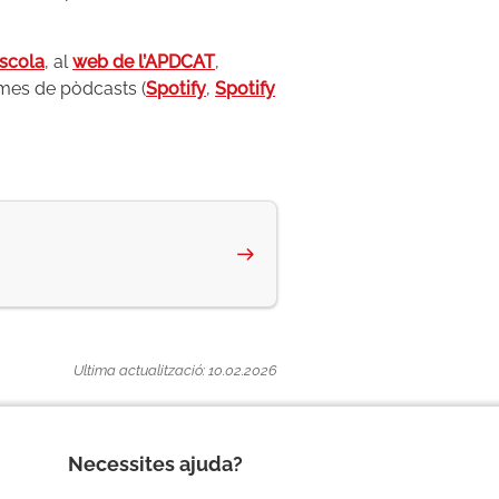
Escola
, al
web de l’APDCAT
,
rmes de pòdcasts (
Spotify
,
Spotify
Ultima actualització: 10.02.2026
Necessites ajuda?