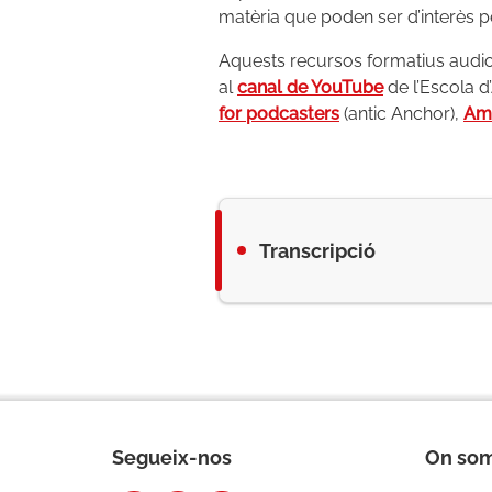
matèria que poden ser d’interès p
Aquests recursos formatius audio
al
canal de YouTube
de l’Escola d
for podcasters
(antic Anchor),
Am
Transcripció
Segueix-nos
On so