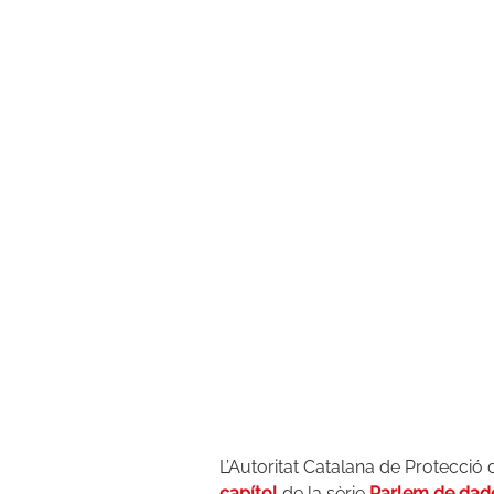
L’Autoritat Catalana de Protecció
capítol
de la sèrie
Parlem de dad