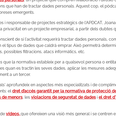
ons que han de tractar dades personals. Aquest cop, el pòdca
mpreses emergents.
 i responsable de projectes estratègics de l'APDCAT, Joana M
la privacitat en un projecte empresarial, a partir dels dubtes q
nscient de si l'activitat requerirà tractar dades personals, c
om el tipus de dades que caldrà emprar. Això permetrà determ
, possibles filtracions, atacs informàtics, etc.
s que la normativa estableix per a qualsevol persona o entit
es quan es tractin les seves dades, aplicar les mesures adequ
ment a un tercer.
ls' aprofundeix en aspectes més especialitzats i de complime
nts: el
dret d’accés garantit per la normativa de protecció 
s de menors
, les
violacions de seguretat de dades
i
el dret 
a de
vídeos,
que ofereixen una visió més general i se centren 