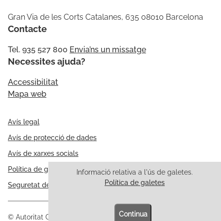
Gran Via de les Corts Catalanes, 635 08010 Barcelona
Contacte
Tel. 935 527 800
Envia’ns un missatge
Necessites ajuda?
Accessibilitat
Mapa web
Avís legal
Avís de protecció de dades
Avís de xarxes socials
Política de galetes
Informació relativa a l'ús de galetes.
Política de galetes
Seguretat de la informació
Continua
© Autoritat Catalana de Protecció de Dades