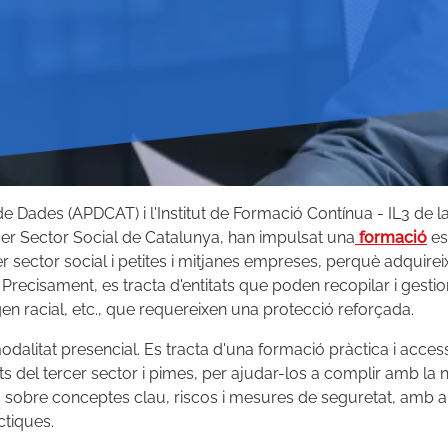
de Dades (APDCAT) i l'Institut de Formació Contínua - IL3 de l
cer Sector Social de Catalunya, han impulsat una
formació
es
rcer sector social i petites i mitjanes empreses, perquè adquir
. Precisament, es tracta d'entitats que poden recopilar i gest
rigen racial, etc., que requereixen una protecció reforçada.
 modalitat presencial. Es tracta d'una formació pràctica i acce
tats del tercer sector i pimes, per ajudar-los a complir amb l
obre conceptes clau, riscos i mesures de seguretat, amb apli
ctiques.