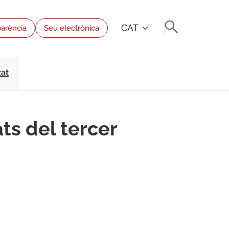
CAT
parència
Seu electrònica
tat
ts del tercer