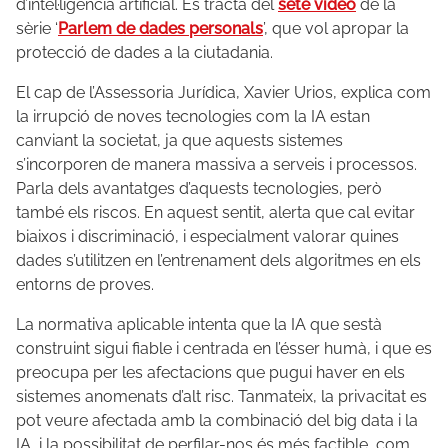
d’intel·ligència artificial. Es tracta del
setè vídeo
de la
sèrie ‘
Parlem de dades personals
’, que vol apropar la
protecció de dades a la ciutadania.
El cap de l’Assessoria Jurídica, Xavier Urios, explica com
la irrupció de noves tecnologies com la IA estan
canviant la societat, ja que aquests sistemes
s’incorporen de manera massiva a serveis i processos.
Parla dels avantatges d’aquests tecnologies, però
també els riscos. En aquest sentit, alerta que cal evitar
biaixos i discriminació, i especialment valorar quines
dades s’utilitzen en l’entrenament dels algoritmes en els
entorns de proves.
La normativa aplicable intenta que la IA que sestà
construint sigui fiable i centrada en l’ésser humà, i que es
preocupa per les afectacions que pugui haver en els
sistemes anomenats d’alt risc. Tanmateix, la privacitat es
pot veure afectada amb la combinació del big data i la
IA, i la possibilitat de perfilar-nos és més factible, com