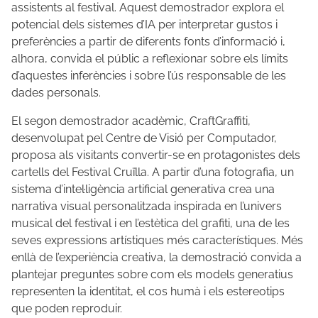
assistents al festival. Aquest demostrador explora el
potencial dels sistemes d’IA per interpretar gustos i
preferències a partir de diferents fonts d’informació i,
alhora, convida el públic a reflexionar sobre els límits
d’aquestes inferències i sobre l’ús responsable de les
dades personals.
El segon demostrador acadèmic, CraftGraffiti,
desenvolupat pel Centre de Visió per Computador,
proposa als visitants convertir-se en protagonistes dels
cartells del Festival Cruïlla. A partir d’una fotografia, un
sistema d’intel·ligència artificial generativa crea una
narrativa visual personalitzada inspirada en l’univers
musical del festival i en l’estètica del grafiti, una de les
seves expressions artístiques més característiques. Més
enllà de l’experiència creativa, la demostració convida a
plantejar preguntes sobre com els models generatius
representen la identitat, el cos humà i els estereotips
que poden reproduir.