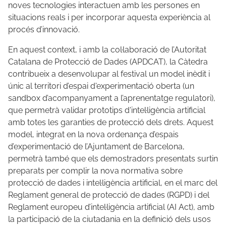
noves tecnologies interactuen amb les persones en
situacions reals i per incorporar aquesta experiència al
procés d’innovació.
En aquest context, i amb la col·laboració de l’Autoritat
Catalana de Protecció de Dades (APDCAT), la Càtedra
contribueix a desenvolupar al festival un model inèdit i
únic al territori d’espai d'experimentació oberta (un
sandbox d’acompanyament a l’aprenentatge regulatori),
que permetrà validar prototips d'intel·ligència artificial
amb totes les garanties de protecció dels drets. Aquest
model, integrat en la nova ordenança d’espais
d’experimentació de l’Ajuntament de Barcelona,
permetrà també que els demostradors presentats surtin
preparats per complir la nova normativa sobre
protecció de dades i intel·ligència artificial, en el marc del
Reglament general de protecció de dades (RGPD) i del
Reglament europeu d’intel·ligència artificial (AI Act), amb
la participació de la ciutadania en la definició dels usos