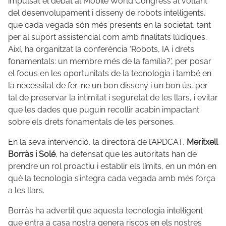
impulsat el debat al Mobile World Congress al voltant
del desenvolupament i disseny de robots intel·ligents,
que cada vegada són més presents en la societat, tant
per al suport assistencial com amb finalitats lúdiques.
Així, ha organitzat la conferència ‘Robots, IA i drets
fonamentals: un membre més de la família?’, per posar
el focus en les oportunitats de la tecnologia i també en
la necessitat de fer-ne un bon disseny i un bon ús, per
tal de preservar la intimitat i seguretat de les llars, i evitar
que les dades que puguin recollir acabin impactant
sobre els drets fonamentals de les persones.
En la seva intervenció, la directora de l’APDCAT,
Meritxell
Borràs i Solé
, ha defensat que les autoritats han de
prendre un rol proactiu i establir els límits, en un món en
què la tecnologia s’integra cada vegada amb més força
a les llars.
Borràs ha advertit que aquesta tecnologia intel·ligent
que entra a casa nostra genera riscos en els nostres