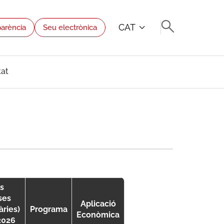
CAT
parència
Seu electrònica
tat
s
ses
Aplicació
àries)
Programa
Econòmica
2026