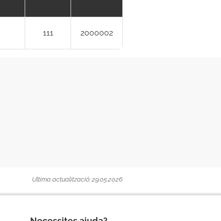
111
2000002
Ultima actualització: 29.05.2026
Necessites ajuda?