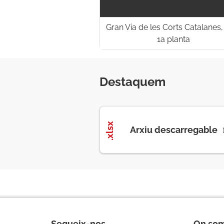
Gran Via de les Corts Catalanes,
1a planta
Destaquem
.xlsx
Arxiu descarregable
Segueix-nos
On so