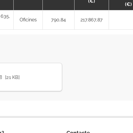
(€)
(€)
 635,
Oficines
790,84
217.867,87
📄
[21 KB]
m?
Contacte