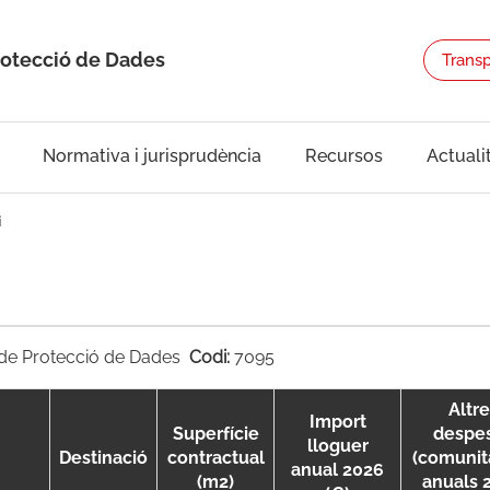
rotecció de Dades
Trans
Normativa i jurisprudència
Recursos
Actuali
i
a de Protecció de Dades
Codi:
7095
Altre
Import
Superfície
despe
lloguer
Destinació
contractual
(comunit
anual 2026
(m2)
anuals 