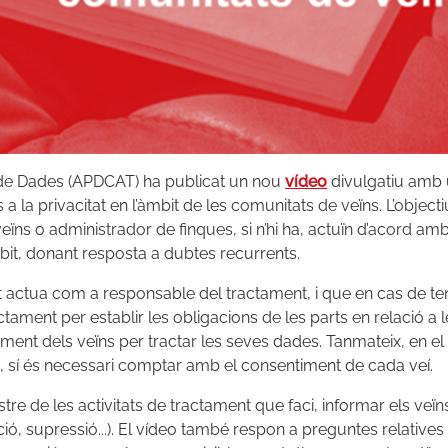
ó de Dades (APDCAT) ha publicat un nou
vídeo
divulgatiu amb 
 la privacitat en l’àmbit de les comunitats de veïns. L’objecti
eïns o administrador de finques, si n’hi ha, actuïn d’acord am
it, donant resposta a dubtes recurrents.
 actua com a responsable del tractament, i que en cas de ten
ctament per establir les obligacions de les parts en relació a
ment dels veïns per tractar les seves dades. Tanmateix, en el
, sí és necessari comptar amb el consentiment de cada veí.
re de les activitats de tractament que faci, informar els veïns
ció, supressió...). El vídeo també respon a preguntes relative