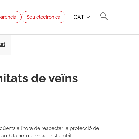
CAT
parència
Seu electrònica
tat
nitats de veïns
üents a l’hora de respectar la protecció de
ord amb la norma en aquest àmbit.