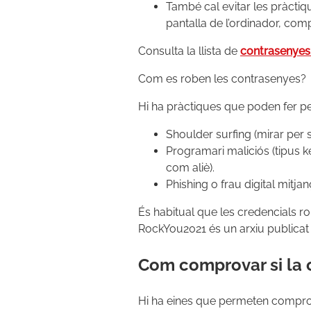
També cal evitar les pràctiq
pantalla de l’ordinador, compa
Consulta la llista de
contrasenye
Com es roben les contrasenyes?
Hi ha pràctiques que poden fer pe
Shoulder surfing (mirar per s
Programari maliciós (tipus key
com aliè).
Phishing o frau digital mitja
És habitual que les credencials rob
RockYou2021 és un arxiu publicat 
Com comprovar si la c
Hi ha eines que permeten comprova