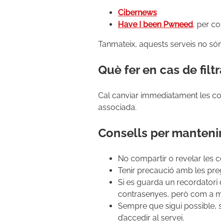
Cibernews
Have I been Pwneed
, per c
Tanmateix, aquests serveis no són 
Què fer en cas de filt
Cal canviar immediatament les cont
associada.
Consells per mantenir
No compartir o revelar les 
Tenir precaució amb les preg
Si es guarda un recordatori 
contrasenyes, però com a mín
Sempre que sigui possible, s'
d’accedir al servei.