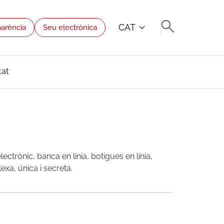
CAT
parència
Seu electrònica
tat
ectrònic, banca en línia, botigues en línia,
exa, única i secreta.