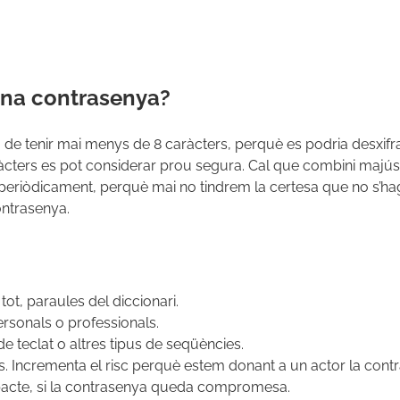
ona contrasenya?
 de tenir mai menys de 8 caràcters, perquè es podria desxifr
ràcters es pot considerar prou segura. Cal que combini majú
periòdicament, perquè mai no tindrem la certesa que no s’hagi 
ontrasenya.
tot, paraules del diccionari.
sonals o professionals.
 teclat o altres tipus de seqüències.
s. Incrementa el risc perquè estem donant a un actor la contr
pacte, si la contrasenya queda compromesa.