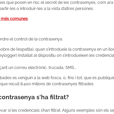
ues que posen en risc el secret de les contrasenyes, com ara 
rtir-les o introduir-les a la vista d’altres persones.
s més comunes
.
rdre el control de la contrasenya:
obre de l’espatlla), quan s’introdueix la contrasenya en un llo
logger) instal·lat al dispositiu on s’introdueixen les credencials
nçant un correu electrònic, trucada, SMS...
ades es venguin a la web fosca, o, fins i tot, que es publiquin
que recull 8.400 milions de contrasenyes filtrades.
ontrasenya s'ha filtrat?
r si les credencials s’han filtrat. Alguns exemples són els 