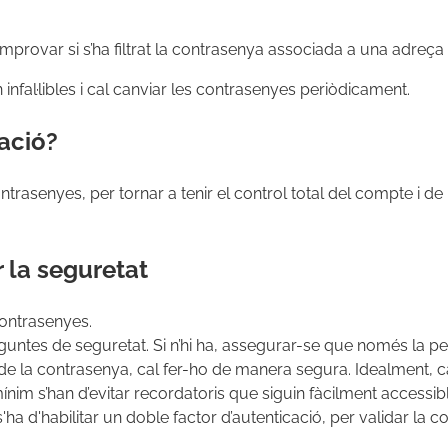
omprovar si s’ha filtrat la contrasenya associada a una adreça
infal·libles i cal canviar les contrasenyes periòdicament.
ració?
rasenyes, per tornar a tenir el control total del compte i de 
 la seguretat
contrasenyes.
untes de seguretat. Si n’hi ha, assegurar-se que només la pe
de la contrasenya, cal fer-ho de manera segura. Idealment, cal
im s’han d’evitar recordatoris que siguin fàcilment accessibl
ha d'habilitar un doble factor d’autenticació, per validar la 