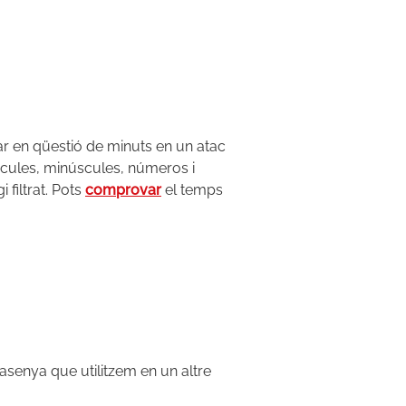
ar en qüestió de minuts en un atac
scules, minúscules, números i
filtrat. Pots
comprovar
el temps
asenya que utilitzem en un altre