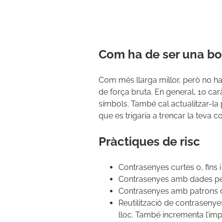
Com ha de ser una b
Com més llarga millor, però no ha
de força bruta. En general, 10 ca
símbols. També cal actualitzar-la 
que es trigaria a trencar la teva c
Pràctiques de risc
Contrasenyes curtes o, fins i 
Contrasenyes amb dades per
Contrasenyes amb patrons de
Reutilització de contrasenye
lloc. També incrementa l’im