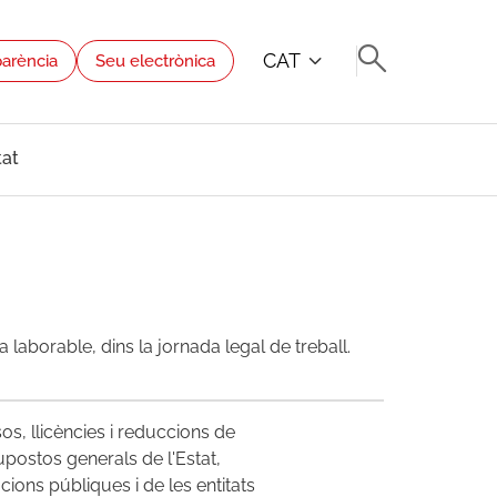
CAT
parència
Seu electrònica
tat
laborable, dins la jornada legal de treball.
os, llicències i reduccions de
upostos generals de l'Estat,
cions públiques i de les entitats