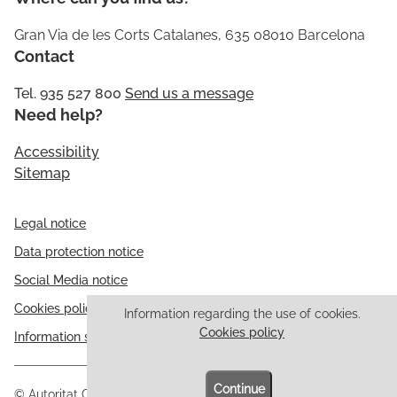
Gran Via de les Corts Catalanes, 635 08010 Barcelona
Contact
Tel. 935 527 800
Send us a message
Need help?
Accessibility
Sitemap
Legal notice
Data protection notice
Social Media notice
Cookies policy
Information regarding the use of cookies.
Cookies policy
Information security
Continue
© Autoritat Catalana de Protecció de Dades