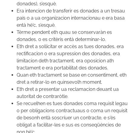
donades), s’esquè.
Era intencion de transferir es donades a un tresau
país o a ua organizacion internacionau e era basa
entà hè'c, s’esquè.
Tèrme pendent eth quau se conservaràn es
donades, o es critèris entà determinar-lo.
Eth dret a sollicitar er accès as tues donades, era
rectificacion o era supression des donades, era
limitacion deth tractament, era oposicion ath
tractament e era portabilitat des donades.
Quan eth tractament se base en consentiment, eth
dret a retirar-lo en quinsevolh moment.
Eth dret a presentar ua reclamacion deuant ua
autoritat de contraròtle.
Se recuelhen es tues donades coma requisit legau
o per obligacions contractuaus o coma un requisit
de besonh entà soscríuer un contracte, e s'ès
obligat a facilitar-les e sus es conseqüéncies de
non hè'c.