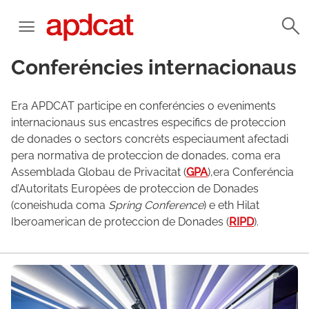
Conferéncies internacionaus
Era APDCAT participe en conferéncies o eveniments
internacionaus sus encastres especifics de proteccion
de donades o sectors concrèts especiaument afectadi
pera normativa de proteccion de donades, coma era
Assemblada Globau de Privacitat (
GPA
),era Conferéncia
d’Autoritats Europèes de proteccion de Donades
(coneishuda coma
Spring Conference
) e eth Hilat
Iberoamerican de proteccion de Donades (
RIPD
).