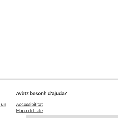
Avètz besonh d'ajuda?
 un
Accessibilitat
Mapa del site