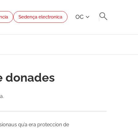
OC
ncia
Sedença electronica
e donades
a.
ionaus qu’a era proteccion de