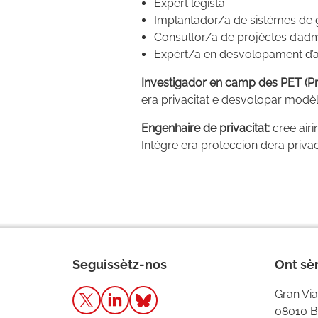
Expèrt legista.
Implantador/a de sistèmes de g
Consultor/a de projèctes d’adm
Expèrt/a en desvolopament d’ap
Investigador en camp des PET (Pr
era privacitat e desvolopar modèls
Engenhaire de privacitat:
cree air
Intègre era proteccion dera privac
Seguissètz-nos
Ont s
Gran Via
08010 B