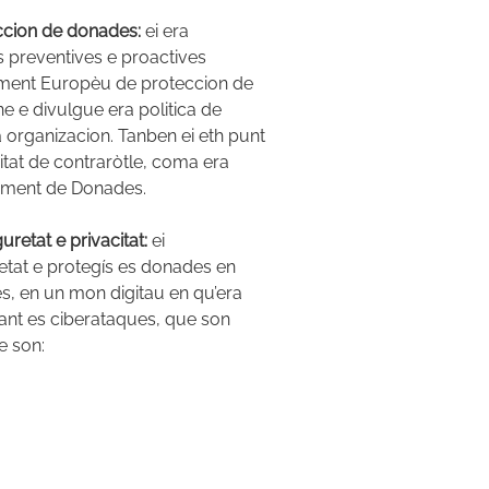
ccion de donades:
ei era
s preventives e proactives
ment Europèu de proteccion de
e e divulgue era politica de
organizacion. Tanben ei eth punt
tat de contraròtle, coma era
rament de Donades.
retat e privacitat:
ei
etat e protegís es donades en
es, en un mon digitau en qu’era
nt es ciberataques, que son
e son: