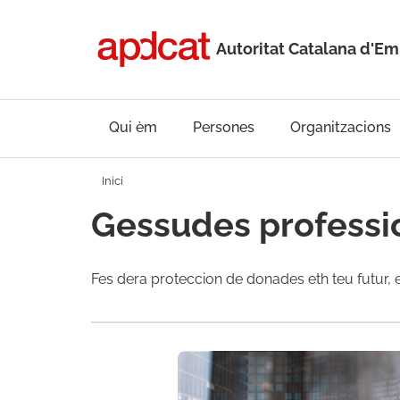
Autoritat Catalana d'
Qui èm
Persones
Organitzacions
Inici
Gessudes professi
Fes dera proteccion de donades eth teu futur, e