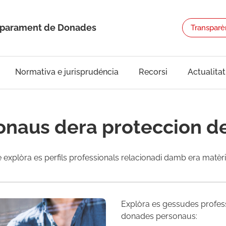
Emparament de Donades
Transparè
Normativa e jurisprudéncia
Recorsi
Actualitat
onaus dera proteccion d
 explòra es perfils professionals relacionadi damb era matèri
Explòra es gessudes profess
donades personaus: