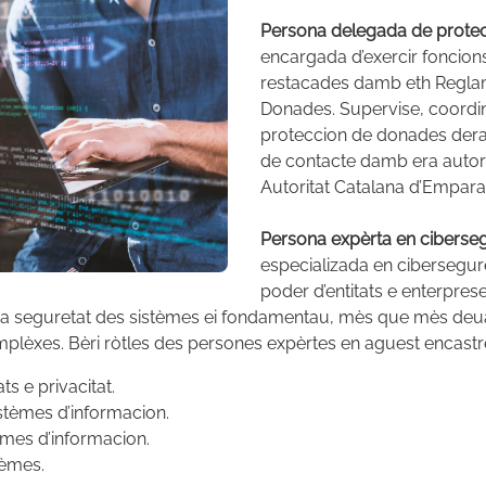
Persona delegada de prote
encargada d’exercir foncion
restacades damb eth Regla
Donades. Supervise, coordin
proteccion de donades dera 
de contacte damb era autori
Autoritat Catalana d’Empa
Persona expèrta en cibersegu
especializada en cibersegur
poder d’entitats e enterpres
ra seguretat des sistèmes ei fondamentau, mès que mès deua
plèxes. Bèri ròtles des persones expèrtes en aguest encastr
ts e privacitat.
stèmes d’informacion.
èmes d’informacion.
stèmes.