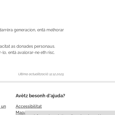
darrèra generacion, entà melhorar
vacitat as donades personaus.
lo, entà avalorar-ne eth risc.
Ultima actualització: 12.12.2025
Avètz besonh d'ajuda?
 un
Accessibilitat
Mapa del site