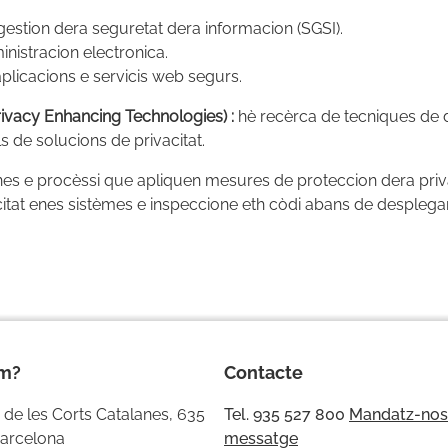
estion dera seguretat dera informacion (SGSI).
inistracion electronica.
licacions e servicis web segurs.
ivacy Enhancing Technologies) :
hè recèrca de tecniques de 
 de solucions de privacitat.
ines e procèssi que apliquen mesures de proteccion dera pri
itat enes sistèmes e inspeccione eth còdi abans de desplegar-
èm?
Contacte
 de les Corts Catalanes, 635
Tel. 935 527 800
Mandatz-nos
arcelona
messatge