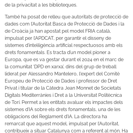
de la privacitat a les biblioteques.
També ha posat de relleu que autoritats de protecció de
dades com l’Autoritat Basca de Protecció de Dades i la
de Croàcia ja han apostat pel model FRIA català,
impulsat per l’APDCAT, per garantir el disseny de
sistemes d’intel·ligència artificial respectuosos amb els
drets fonamentals. Es tracta d’un model pioner a
Europa, que es va gestar durant el 2024 en el marc de
la comunitat ‘DPD en xarxa’, dins del grup de treball
liderat per Alessandro Mantelero, l'expert del Comitè
Europeu de Protecció de Dades i professor de Dret
Privat i titular de la Càtedra Jean Monnet de Societats
Digitals Mediterrànies i Dret a la Universitat Politècnica
de Torí. Permet a les entitats avaluar els impactes dels
sistemes d’IA sobre els drets fonamentals, una de les
obligacions del Reglament d’IA. La directora ha
remarcat que aquest model, impulsat per l’Autoritat,
contribueix a situar Catalunya com a referent al món. Ha