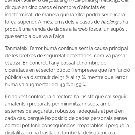
(
ransomware
), 6 de
phishing
i 9 de pirateig (
hacking)
. Cal
dir que en cinc casos el nombre d'afectats és
indeterminat, de manera que la xifra podria ser encara
força superior. A més, en 5 dels 9 casos de
hacking
s'ha
produït una venda de dades a la web fosca, un supòsit
que sembla que va a l'alça.
Tanmateix, l'error humà continua sent la causa principal
de les bretxes de seguretat detectades, com va passar
el 2024. En concret, l'any passat el nombre de
ciberatacs en el sector públic (i empreses que fan funció
pública) va disminuir del 31 % al 17 %, mentre que l'error
humà va augmentar del 43 % al 59 %.
En aquest context, la directora ha insistit que cal seguir
amatents i preparats per minimitzar riscos, amb
sistemes de seguretat robustos i adequats al perill en
cada cas, perquè l’exposició de dades personals sense
control pot tenir conseqüències irreparables, i perquè la
digitalització ha traslladat també la delinqüència a