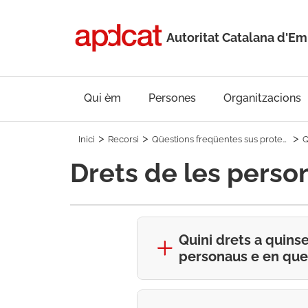
Autoritat Catalana d'
Qui èm
Persones
Organitzacions
Inici
Recorsi
Qüestions freqüentes sus proteccion de donades
Drets de les perso
Quini drets a quins
personaus e en que